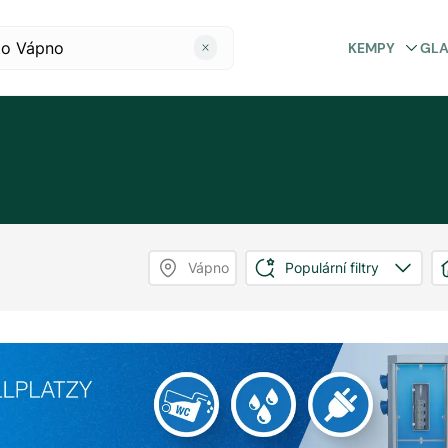
KEMPY
GL
Vápno
Populární filtry