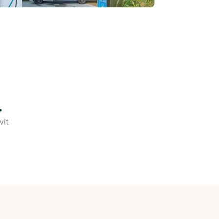
.
vit