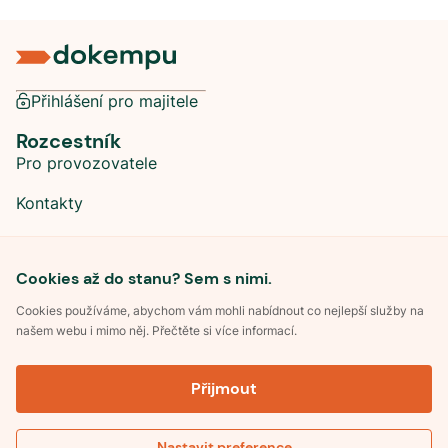
Přihlášení pro majitele
Rozcestník
Pro provozovatele
Kontakty
Sociální sítě
Cookies až do stanu? Sem s nimi.
Cookies používáme, abychom vám mohli nabídnout co nejlepší služby na
našem webu i mimo něj. Přečtěte si více informací.
©
2026
Dokempu.cz. Všechna práva vyhrazena.
Přijmout
Obchodní podmínky
Zpracování osobních údajů
Souhlas se zpracováním osobních údajů
Pravidla soutěže Kemp roku
Nastavit preference