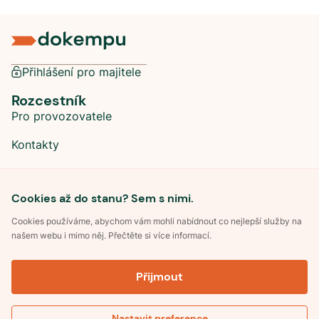
Přihlášení pro majitele
Rozcestník
Pro provozovatele
Kontakty
Sociální sítě
Cookies až do stanu? Sem s nimi.
Cookies používáme, abychom vám mohli nabídnout co nejlepší služby na
našem webu i mimo něj. Přečtěte si více informací.
©
2026
Dokempu.cz. Všechna práva vyhrazena.
Přijmout
Obchodní podmínky
Zpracování osobních údajů
Souhlas se zpracováním osobních údajů
Pravidla soutěže Kemp roku
Nastavit preference