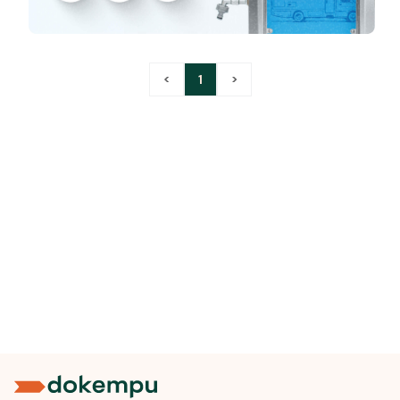
<
1
>