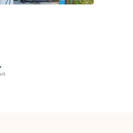
.
vit