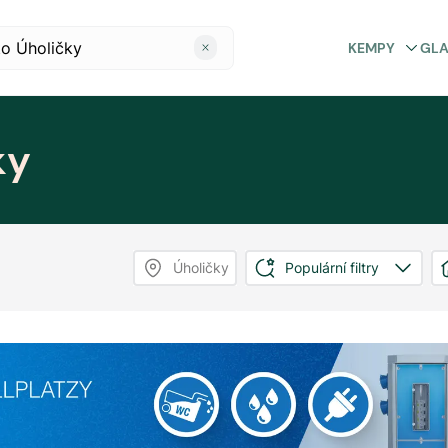
KEMPY
GL
ky
Úholičky
Populární filtry