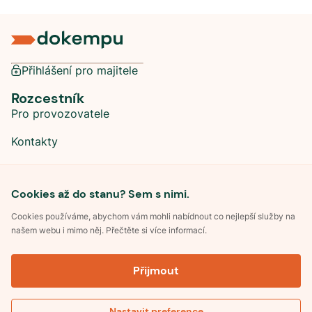
Přihlášení pro majitele
Rozcestník
Pro provozovatele
Kontakty
Sociální sítě
Cookies až do stanu? Sem s nimi.
Cookies používáme, abychom vám mohli nabídnout co nejlepší služby na
našem webu i mimo něj. Přečtěte si více informací.
©
2026
Dokempu.cz. Všechna práva vyhrazena.
Přijmout
Obchodní podmínky
Zpracování osobních údajů
Souhlas se zpracováním osobních údajů
Pravidla soutěže Kemp roku
Nastavit preference