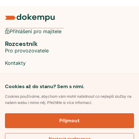
Přihlášení pro majitele
Rozcestník
Pro provozovatele
Kontakty
Sociální sítě
Cookies až do stanu? Sem s nimi.
Cookies používáme, abychom vám mohli nabídnout co nejlepší služby na
našem webu i mimo něj. Přečtěte si více informací.
©
2026
Dokempu.cz. Všechna práva vyhrazena.
Přijmout
Obchodní podmínky
Zpracování osobních údajů
Souhlas se zpracováním osobních údajů
Pravidla soutěže Kemp roku
Nastavit preference