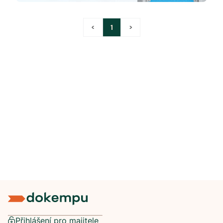
<
1
>
Přihlášení pro majitele