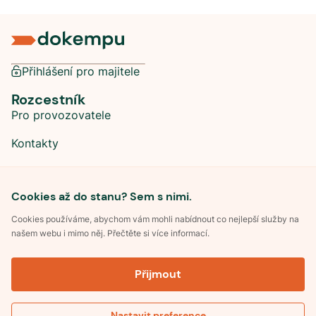
Přihlášení pro majitele
Rozcestník
Pro provozovatele
Kontakty
Sociální sítě
Cookies až do stanu? Sem s nimi.
Cookies používáme, abychom vám mohli nabídnout co nejlepší služby na
našem webu i mimo něj. Přečtěte si více informací.
©
2026
Dokempu.cz. Všechna práva vyhrazena.
Přijmout
Obchodní podmínky
Zpracování osobních údajů
Souhlas se zpracováním osobních údajů
Pravidla soutěže Kemp roku
Nastavit preference