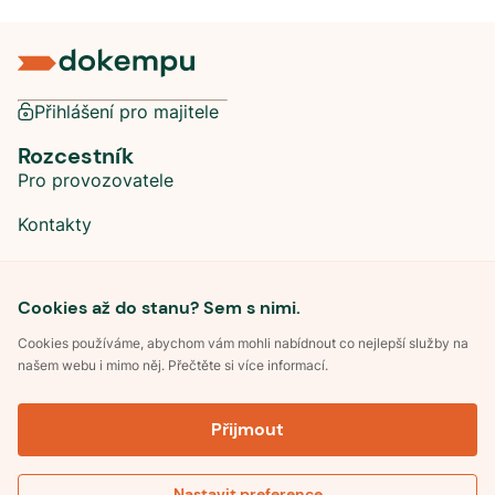
Přihlášení pro majitele
Rozcestník
Pro provozovatele
Kontakty
Sociální sítě
Cookies až do stanu? Sem s nimi.
Cookies používáme, abychom vám mohli nabídnout co nejlepší služby na
našem webu i mimo něj. Přečtěte si více informací.
©
2026
Dokempu.cz. Všechna práva vyhrazena.
Přijmout
Obchodní podmínky
Zpracování osobních údajů
Souhlas se zpracováním osobních údajů
Pravidla soutěže Kemp roku
Nastavit preference