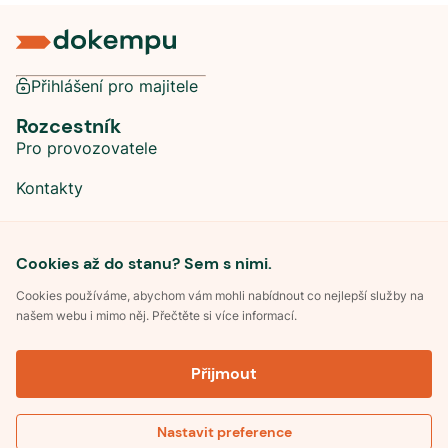
Přihlášení pro majitele
Rozcestník
Pro provozovatele
Kontakty
Sociální sítě
Cookies až do stanu? Sem s nimi.
Cookies používáme, abychom vám mohli nabídnout co nejlepší služby na
našem webu i mimo něj. Přečtěte si více informací.
©
2026
Dokempu.cz. Všechna práva vyhrazena.
Přijmout
Obchodní podmínky
Zpracování osobních údajů
Souhlas se zpracováním osobních údajů
Pravidla soutěže Kemp roku
Nastavit preference
Pravidla pro recenze
Zobrazit mapu