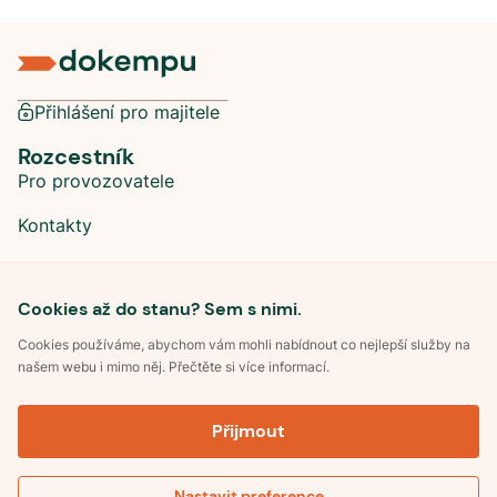
Přihlášení pro majitele
Rozcestník
Pro provozovatele
Kontakty
Sociální sítě
Cookies až do stanu? Sem s nimi.
Cookies používáme, abychom vám mohli nabídnout co nejlepší služby na
našem webu i mimo něj. Přečtěte si více informací.
©
2026
Dokempu.cz. Všechna práva vyhrazena.
Přijmout
Obchodní podmínky
Zpracování osobních údajů
Souhlas se zpracováním osobních údajů
Pravidla soutěže Kemp roku
Nastavit preference