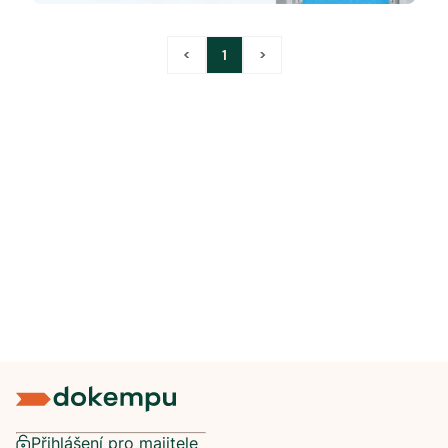
<
1
>
Přihlášení pro majitele