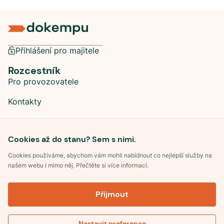
Přihlášení pro majitele
Rozcestník
Pro provozovatele
Kontakty
Sociální sítě
Cookies až do stanu? Sem s nimi.
Cookies používáme, abychom vám mohli nabídnout co nejlepší služby na
našem webu i mimo něj. Přečtěte si více informací.
©
2026
Dokempu.cz. Všechna práva vyhrazena.
Přijmout
Obchodní podmínky
Zpracování osobních údajů
Souhlas se zpracováním osobních údajů
Pravidla soutěže Kemp roku
Nastavit preference