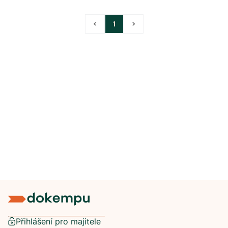
<
1
>
Přihlášení pro majitele