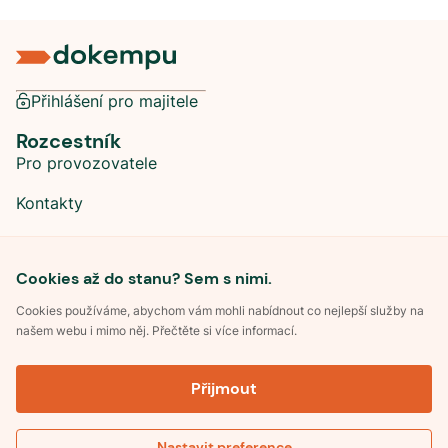
Přihlášení pro majitele
Rozcestník
Pro provozovatele
Kontakty
Sociální sítě
Cookies až do stanu? Sem s nimi.
Cookies používáme, abychom vám mohli nabídnout co nejlepší služby na
našem webu i mimo něj. Přečtěte si více informací.
©
2026
Dokempu.cz. Všechna práva vyhrazena.
Přijmout
Obchodní podmínky
Zpracování osobních údajů
Souhlas se zpracováním osobních údajů
Pravidla soutěže Kemp roku
Nastavit preference