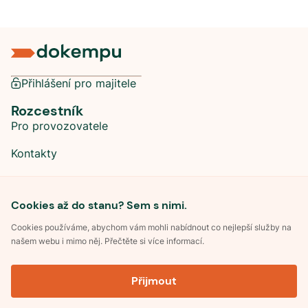
Přihlášení pro majitele
Rozcestník
Pro provozovatele
Kontakty
Sociální sítě
Cookies až do stanu? Sem s nimi.
Cookies používáme, abychom vám mohli nabídnout co nejlepší služby na
našem webu i mimo něj. Přečtěte si více informací.
©
2026
Dokempu.cz. Všechna práva vyhrazena.
Přijmout
Obchodní podmínky
Zpracování osobních údajů
Souhlas se zpracováním osobních údajů