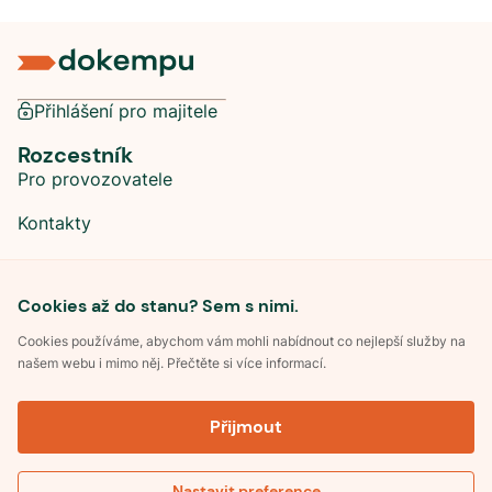
Přihlášení pro majitele
Rozcestník
Pro provozovatele
Kontakty
Sociální sítě
Cookies až do stanu? Sem s nimi.
Cookies používáme, abychom vám mohli nabídnout co nejlepší služby na
našem webu i mimo něj. Přečtěte si více informací.
©
2026
Dokempu.cz. Všechna práva vyhrazena.
Přijmout
Obchodní podmínky
Zpracování osobních údajů
Souhlas se zpracováním osobních údajů
Pravidla soutěže Kemp roku
Nastavit preference