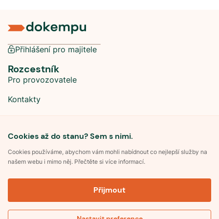
Přihlášení pro majitele
Rozcestník
Pro provozovatele
Kontakty
Sociální sítě
Cookies až do stanu? Sem s nimi.
Cookies používáme, abychom vám mohli nabídnout co nejlepší služby na
našem webu i mimo něj. Přečtěte si více informací.
©
2026
Dokempu.cz. Všechna práva vyhrazena.
Přijmout
Obchodní podmínky
Zpracování osobních údajů
Souhlas se zpracováním osobních údajů
Pravidla soutěže Kemp roku
Nastavit preference