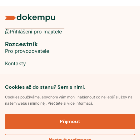
Přihlášení pro majitele
Rozcestník
Pro provozovatele
Kontakty
Sociální sítě
Cookies až do stanu? Sem s nimi.
Cookies používáme, abychom vám mohli nabídnout co nejlepší služby na
našem webu i mimo něj. Přečtěte si více informací.
©
2026
Dokempu.cz. Všechna práva vyhrazena.
Přijmout
Obchodní podmínky
Zpracování osobních údajů
Souhlas se zpracováním osobních údajů
Pravidla soutěže Kemp roku
Nastavit preference