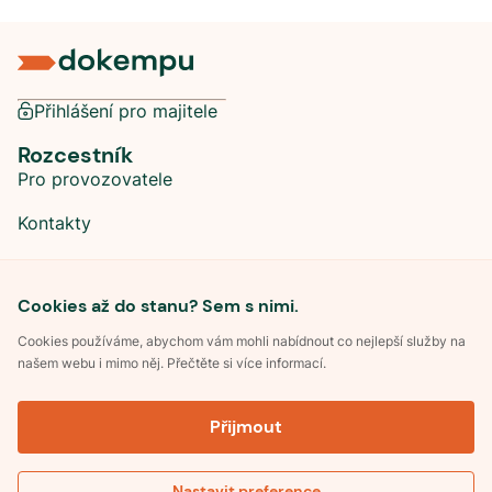
Přihlášení pro majitele
Rozcestník
Pro provozovatele
Kontakty
Sociální sítě
Cookies až do stanu? Sem s nimi.
Cookies používáme, abychom vám mohli nabídnout co nejlepší služby na
našem webu i mimo něj. Přečtěte si více informací.
©
2026
Dokempu.cz. Všechna práva vyhrazena.
Přijmout
Obchodní podmínky
Zpracování osobních údajů
Souhlas se zpracováním osobních údajů
Pravidla soutěže Kemp roku
Nastavit preference