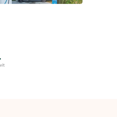
.
vit