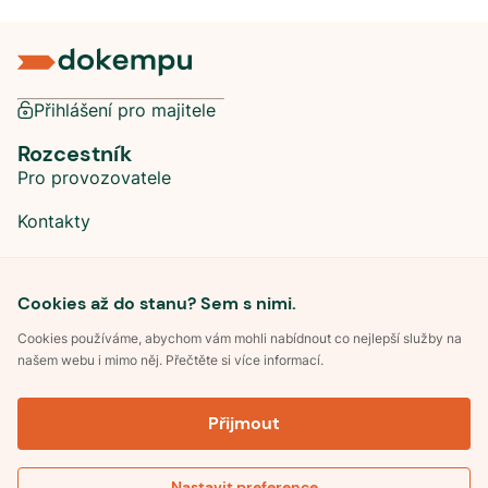
Přihlášení pro majitele
Rozcestník
Pro provozovatele
Kontakty
Sociální sítě
Cookies až do stanu? Sem s nimi.
Cookies používáme, abychom vám mohli nabídnout co nejlepší služby na
našem webu i mimo něj. Přečtěte si více informací.
©
2026
Dokempu.cz. Všechna práva vyhrazena.
Přijmout
Obchodní podmínky
Zpracování osobních údajů
Souhlas se zpracováním osobních údajů
Pravidla soutěže Kemp roku
Nastavit preference