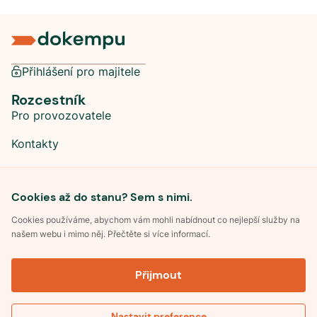
Přihlášení pro majitele
Rozcestník
Pro provozovatele
Kontakty
Sociální sítě
Cookies až do stanu? Sem s nimi.
Cookies používáme, abychom vám mohli nabídnout co nejlepší služby na
našem webu i mimo něj. Přečtěte si více informací.
©
2026
Dokempu.cz. Všechna práva vyhrazena.
Přijmout
Obchodní podmínky
Zpracování osobních údajů
Souhlas se zpracováním osobních údajů
Pravidla soutěže Kemp roku
Nastavit preference