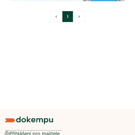
<
1
>
Přihlášení pro majitele