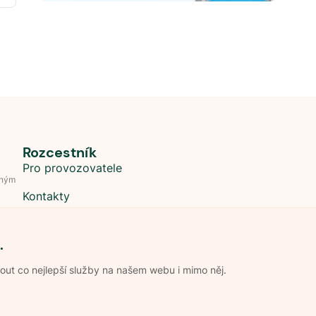
Rozcestník
Pro provozovatele
dným
Kontakty
.
t co nejlepší služby na našem webu i mimo něj.
Obchodní podmínky
Zpracování os
Pravidla soutěže Kemp roku
Pravid