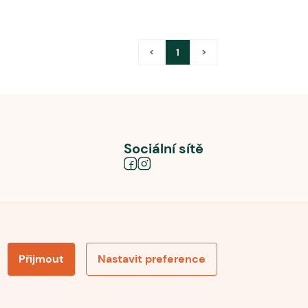
<
1
>
Sociální sítě
Přijmout
Nastavit preference
obních údajů
Souhlas se zpracováním osobních údajů
la pro recenze
Optimalizace pro vyhledávání