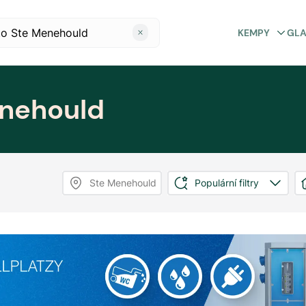
KEMPY
GL
nehould
Ste Menehould
Populární filtry