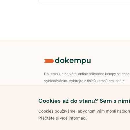
Dokempu je největší online průvodce kempy se sna
vyhledáváním. Vybírejte z tisíců kempů pro ideální
dovolenou v přírodě.
Přihlášení pro majitele
Cookies až do stanu? Sem s nimi
Cookies používáme, abychom vám mohli nabídnou
Přečtěte si více informací.
©
2026
Dokempu.cz. Všechna práva vyhrazena.