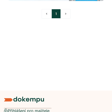
<
1
>
Přihlášení pro majitele