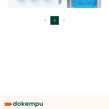
<
1
>