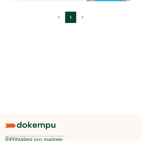
<
1
>
Přihlášení pro majitele