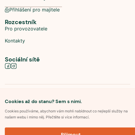
Přihlášení pro majitele
Rozcestník
Pro provozovatele
Kontakty
Sociální sítě
©
2026
Dokempu.cz. Všechna práva vyhrazena.
Obchodní podmínky
Cookies až do stanu? Sem s nimi.
Zpracování osobních údajů
Souhlas se zpracováním osobních údajů
Pravidla soutěže Kemp roku
Cookies používáme, abychom vám mohli nabídnout co nejlepší služby na
Pravidla pro recenze
našem webu i mimo něj. Přečtěte si více informací.
Optimalizace pro vyhledávání
Přijmout