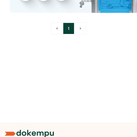
<
1
>