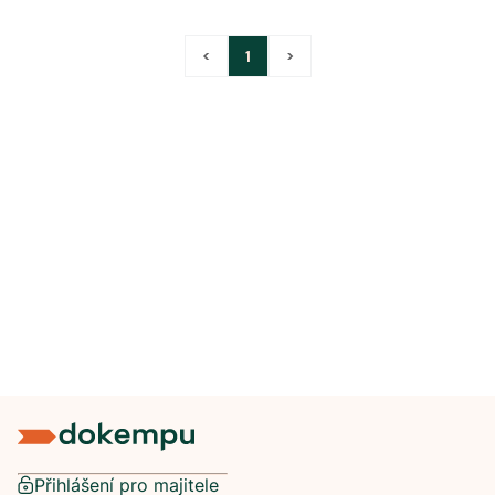
<
1
>
Přihlášení pro majitele