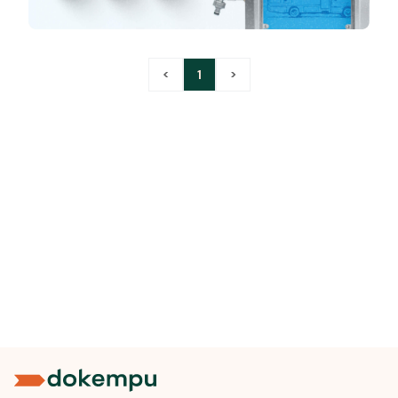
<
1
>