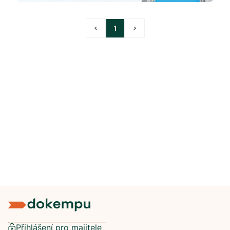
<
1
>
Přihlášení pro majitele