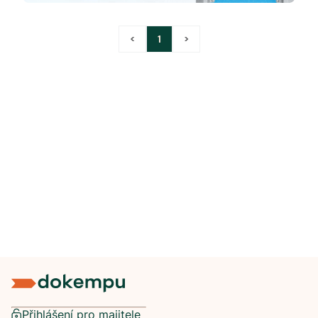
<
1
>
Přihlášení pro majitele