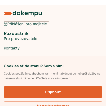
Přihlášení pro majitele
Rozcestník
Pro provozovatele
Kontakty
Sociální sítě
Cookies až do stanu? Sem s nimi.
Cookies používáme, abychom vám mohli nabídnout co nejlepší služby na
našem webu i mimo něj. Přečtěte si více informací.
©
2026
Dokempu.cz. Všechna práva vyhrazena.
Přijmout
Obchodní podmínky
Zpracování osobních údajů
Souhlas se zpracováním osobních údajů
Pravidla soutěže Kemp roku
Nastavit preference