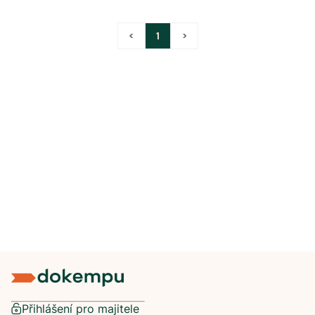
<
1
>
Přihlášení pro majitele