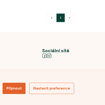
<
1
>
Sociální sítě
Přijmout
Nastavit preference
obních údajů
Souhlas se zpracováním osobních údajů
la pro recenze
Optimalizace pro vyhledávání