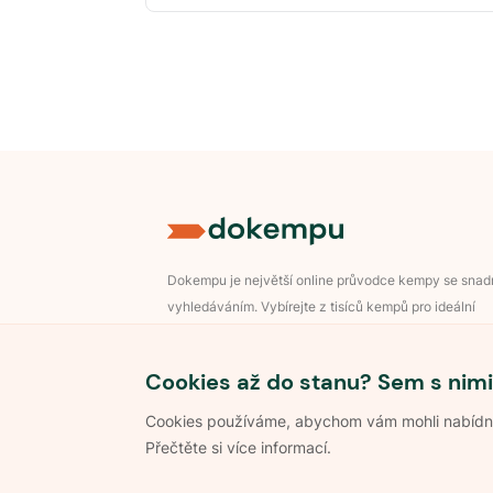
Dokempu je největší online průvodce kempy se sna
vyhledáváním. Vybírejte z tisíců kempů pro ideální
dovolenou v přírodě.
Přihlášení pro majitele
Cookies až do stanu? Sem s nimi
Cookies používáme, abychom vám mohli nabídnou
Přečtěte si více informací.
©
2026
Dokempu.cz. Všechna práva vyhrazena.