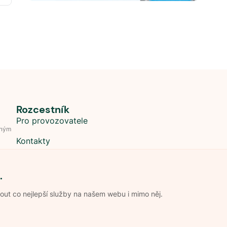
Rozcestník
Pro provozovatele
dným
Kontakty
.
t co nejlepší služby na našem webu i mimo něj.
Obchodní podmínky
Zpracování os
Pravidla soutěže Kemp roku
Pravid