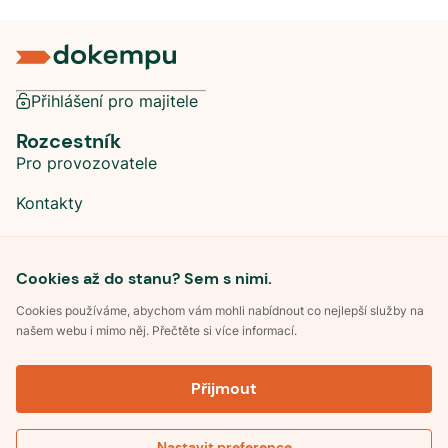
Přihlášení pro majitele
Rozcestník
Pro provozovatele
Kontakty
Sociální sítě
Cookies až do stanu? Sem s nimi.
Cookies používáme, abychom vám mohli nabídnout co nejlepší služby na
našem webu i mimo něj. Přečtěte si více informací.
©
2026
Dokempu.cz. Všechna práva vyhrazena.
Přijmout
Obchodní podmínky
Zpracování osobních údajů
Souhlas se zpracováním osobních údajů
Pravidla soutěže Kemp roku
Nastavit preference