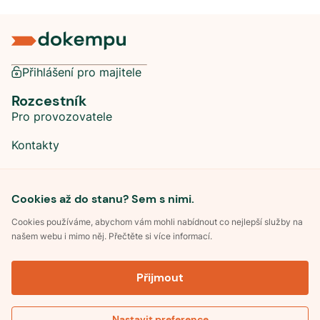
Přihlášení pro majitele
Rozcestník
Pro provozovatele
Kontakty
Sociální sítě
Cookies až do stanu? Sem s nimi.
Cookies používáme, abychom vám mohli nabídnout co nejlepší služby na
našem webu i mimo něj. Přečtěte si více informací.
©
2026
Dokempu.cz. Všechna práva vyhrazena.
Přijmout
Obchodní podmínky
Zpracování osobních údajů
Souhlas se zpracováním osobních údajů
Pravidla soutěže Kemp roku
Nastavit preference