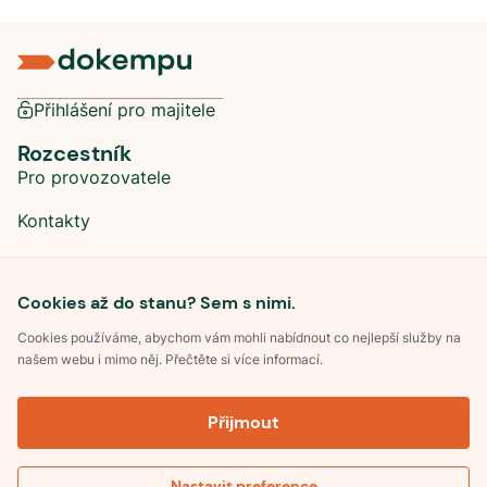
Přihlášení pro majitele
Rozcestník
Pro provozovatele
Kontakty
Sociální sítě
Cookies až do stanu? Sem s nimi.
Cookies používáme, abychom vám mohli nabídnout co nejlepší služby na
našem webu i mimo něj. Přečtěte si více informací.
©
2026
Dokempu.cz. Všechna práva vyhrazena.
Přijmout
Obchodní podmínky
Zpracování osobních údajů
Souhlas se zpracováním osobních údajů
Pravidla soutěže Kemp roku
Nastavit preference