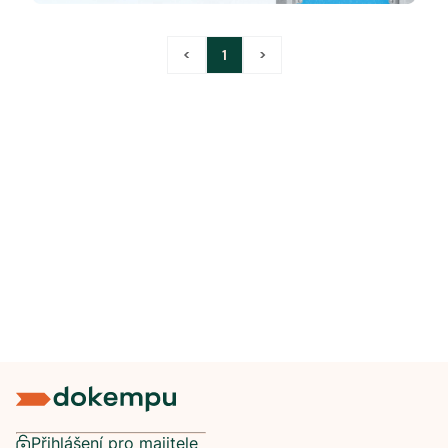
<
1
>
Přihlášení pro majitele