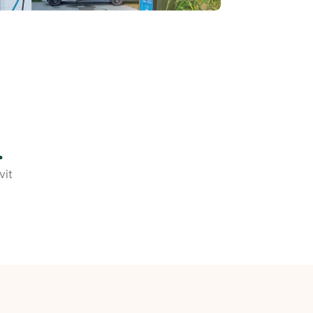
.
vit