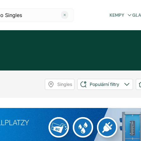
KEMPY
GL
s
Singles
Populární filtry