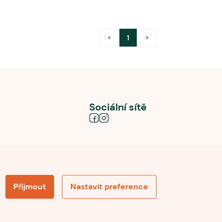
<
1
>
Sociální sítě
Přijmout
Nastavit preference
obních údajů
Souhlas se zpracováním osobních údajů
la pro recenze
Optimalizace pro vyhledávání