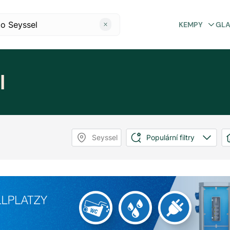
KEMPY
GL
l
Seyssel
Populární filtry