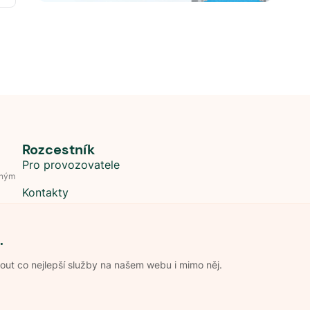
Rozcestník
Pro provozovatele
dným
Kontakty
.
t co nejlepší služby na našem webu i mimo něj.
Obchodní podmínky
Zpracování os
Pravidla soutěže Kemp roku
Pravid