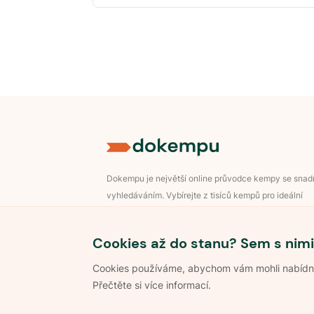
Dokempu je největší online průvodce kempy se sna
vyhledáváním. Vybírejte z tisíců kempů pro ideální
dovolenou v přírodě.
Přihlášení pro majitele
Cookies až do stanu? Sem s nimi
Cookies používáme, abychom vám mohli nabídnou
Přečtěte si více informací.
©
2026
Dokempu.cz. Všechna práva vyhrazena.