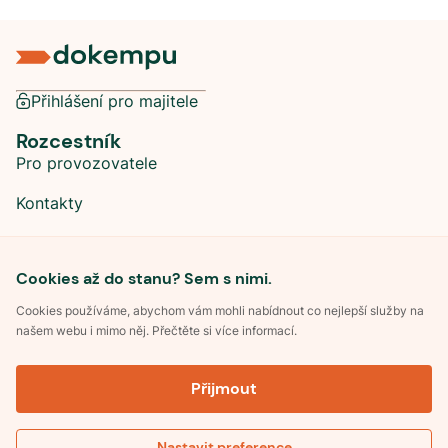
Přihlášení pro majitele
Rozcestník
Pro provozovatele
Kontakty
Sociální sítě
Cookies až do stanu? Sem s nimi.
Cookies používáme, abychom vám mohli nabídnout co nejlepší služby na
našem webu i mimo něj. Přečtěte si více informací.
©
2026
Dokempu.cz. Všechna práva vyhrazena.
Přijmout
Obchodní podmínky
Zpracování osobních údajů
Souhlas se zpracováním osobních údajů
Pravidla soutěže Kemp roku
Nastavit preference