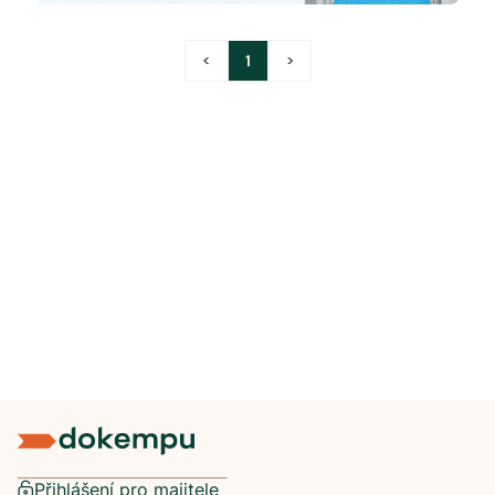
<
1
>
Přihlášení pro majitele