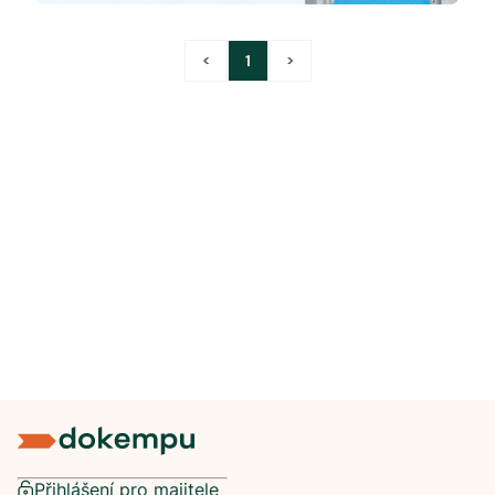
<
1
>
Přihlášení pro majitele