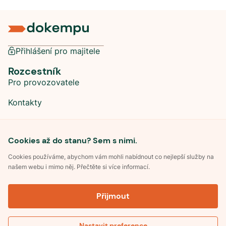
Přihlášení pro majitele
Rozcestník
Pro provozovatele
Kontakty
Sociální sítě
Cookies až do stanu? Sem s nimi.
Cookies používáme, abychom vám mohli nabídnout co nejlepší služby na
našem webu i mimo něj. Přečtěte si více informací.
©
2026
Dokempu.cz. Všechna práva vyhrazena.
Přijmout
Obchodní podmínky
Zpracování osobních údajů
Souhlas se zpracováním osobních údajů
Pravidla soutěže Kemp roku
Nastavit preference