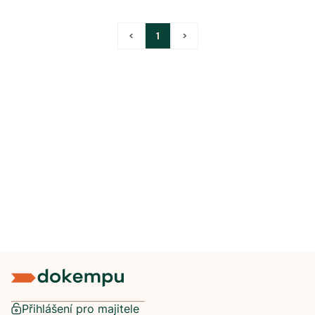
<
1
>
Přihlášení pro majitele