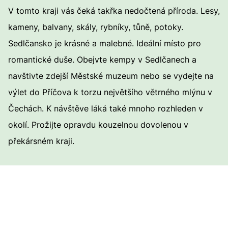
V tomto kraji vás čeká takřka nedočtená příroda. Lesy,
kameny, balvany, skály, rybníky, tůně, potoky.
Sedlčansko je krásné a malebné. Ideální místo pro
romantické duše. Obejvte kempy v Sedlčanech a
navštivte zdejší Městské muzeum nebo se vydejte na
výlet do Příčova k torzu největšího větrného mlýnu v
Čechách. K návštěve láká také mnoho rozhleden v
okolí. Prožijte opravdu kouzelnou dovolenou v
překársném kraji.