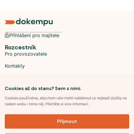
Přihlášení pro majitele
Rozcestník
Pro provozovatele
Kontakty
Sociální sítě
Cookies až do stanu? Sem s nimi.
Cookies používáme, abychom vám mohli nabídnout co nejlepší služby na
našem webu i mimo něj. Přečtěte si více informací.
©
2026
Dokempu.cz. Všechna práva vyhrazena.
Přijmout
Obchodní podmínky
Zpracování osobních údajů
Souhlas se zpracováním osobních údajů