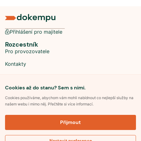
Přihlášení pro majitele
Rozcestník
Pro provozovatele
Kontakty
Sociální sítě
Cookies až do stanu? Sem s nimi.
Cookies používáme, abychom vám mohli nabídnout co nejlepší služby na
našem webu i mimo něj. Přečtěte si více informací.
©
2026
Dokempu.cz. Všechna práva vyhrazena.
Přijmout
Obchodní podmínky
Zpracování osobních údajů
Souhlas se zpracováním osobních údajů
Pravidla soutěže Kemp roku
Nastavit preference